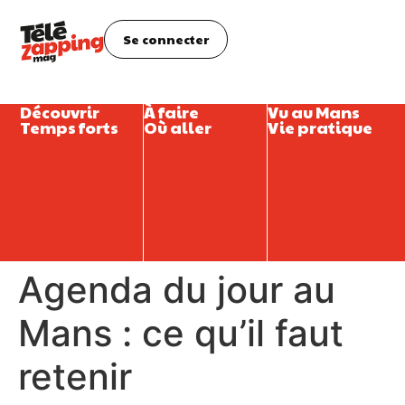
Se connecter
Découvrir
À faire
Vu au Mans
Temps forts
Où aller
Vie pratique
Agenda du jour au
Mans : ce qu’il faut
retenir