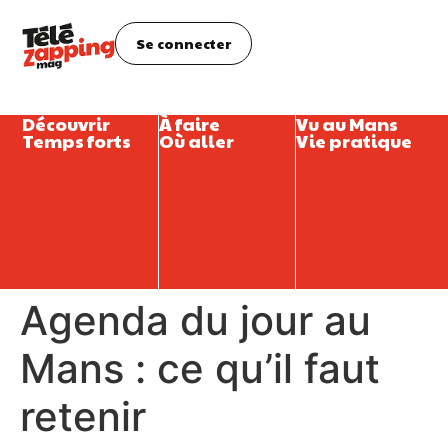
Se connecter
Découvrir
À faire
Vu au Mans
Temps forts
Où aller
Vie pratique
Agenda du jour au
Mans : ce qu’il faut
retenir