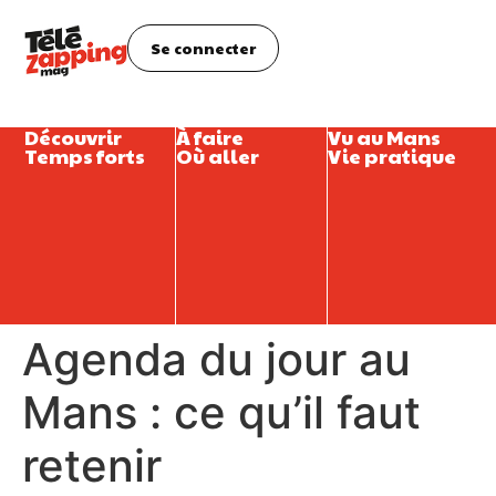
Se connecter
Découvrir
À faire
Vu au Mans
Temps forts
Où aller
Vie pratique
Agenda du jour au
Mans : ce qu’il faut
retenir