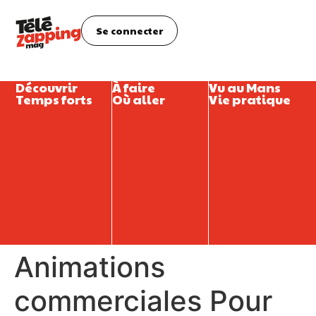
Se connecter
Découvrir
À faire
Vu au Mans
Temps forts
Où aller
Vie pratique
Animations
commerciales Pour