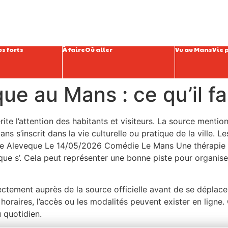
s forts
À faire
Où aller
Vu au Mans
Vie 
e au Mans : ce qu’il fa
ite l’attention des habitants et visiteurs. La source mentio
s s’inscrit dans la vie culturelle ou pratique de la ville. L
e Aleveque Le 14/05/2026 Comédie Le Mans Une thérapie d
que s’. Cela peut représenter une bonne piste pour organis
irectement auprès de la source officielle avant de se déplace
oraires, l’accès ou les modalités peuvent exister en ligne. C
 quotidien.