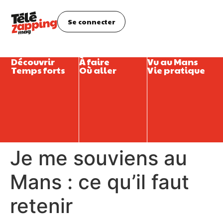
Se connecter
Découvrir
À faire
Vu au Mans
Temps forts
Où aller
Vie pratique
Je me souviens au
Mans : ce qu’il faut
retenir