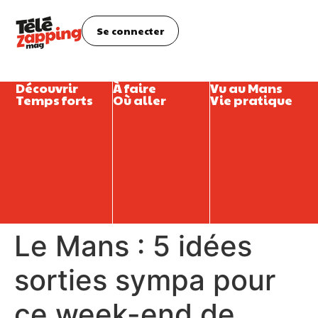
Se connecter
Découvrir
À faire
Vu au Mans
Temps forts
Où aller
Vie pratique
Le Mans : 5 idées
sorties sympa pour
ce week-end de