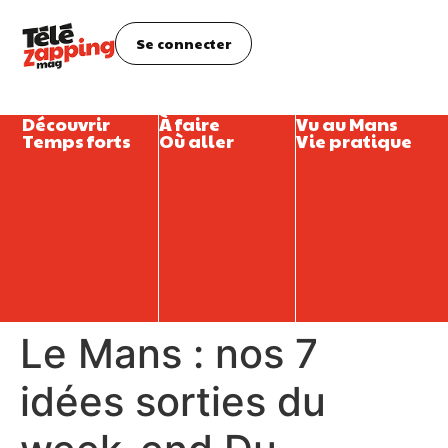
Se connecter
Découvrir
À faire
Vu au Mans
Temps forts
Où aller
Vie pratique
Le Mans : nos 7
idées sorties du