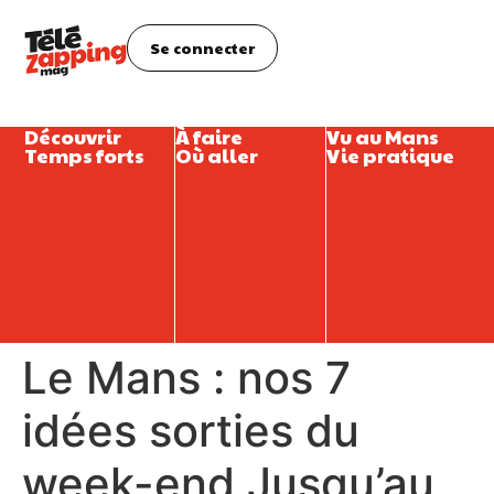
Se connecter
Découvrir
À faire
Vu au Mans
Temps forts
Où aller
Vie pratique
Le Mans : nos 7
idées sorties du
week-end Jusqu’au