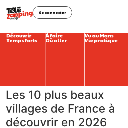
Se connecter
Découvrir
À faire
Vu au Mans
Temps forts
Où aller
Vie pratique
Les 10 plus beaux
villages de France à
découvrir en 2026