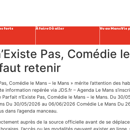
s forts
À faire
Où aller
Vu au Mans
Vie 
’Existe Pas, Comédie l
faut retenir
Pas, Comédie le Mans – le Mans » mérite l’attention des habi
information repérée via JDS.fr – Agenda Le Mans s’inscrit da
e Parfait n’Existe Pas, Comédie le Mans – le Mans. Du 30
 Mans Du 30/05/2026 au 06/06/2026 Comédie Le Mans Du 26.
ous dans l’agenda manceau.
irectement auprès de la source officielle avant de se déplace
oraires, l’accès ou les modalités peuvent exister en ligne. C