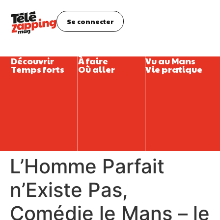
Se connecter
Découvrir
À faire
Vu au Mans
Temps forts
Où aller
Vie pratique
L’Homme Parfait
n’Existe Pas,
Comédie le Mans – le