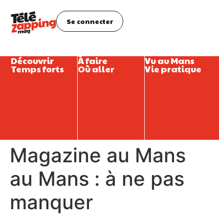
Se connecter
Découvrir
À faire
Vu au Mans
Temps forts
Où aller
Vie pratique
Magazine au Mans
au Mans : à ne pas
manquer