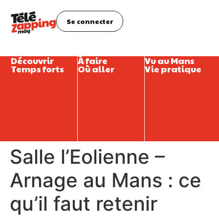
Se connecter
Découvrir
À faire
Vu au Mans
Temps forts
Où aller
Vie pratique
Salle l’Eolienne –
Arnage au Mans : ce
qu’il faut retenir