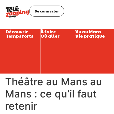
Se connecter
Découvrir
À faire
Vu au Mans
Temps forts
Où aller
Vie pratique
Théâtre au Mans au
Mans : ce qu’il faut
retenir