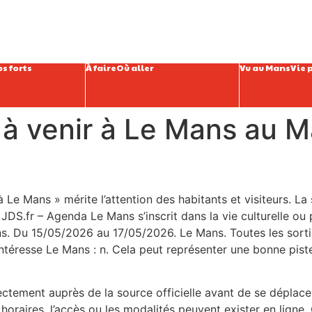
s forts
À faire
Où aller
Vu au Mans
Vie 
 à venir à Le Mans au Ma
 à Le Mans » mérite l’attention des habitants et visiteurs. 
DS.fr – Agenda Le Mans s’inscrit dans la vie culturelle ou p
Mans. Du 15/05/2026 au 17/05/2026. Le Mans. Toutes les sor
intéresse Le Mans : n. Cela peut représenter une bonne pist
irectement auprès de la source officielle avant de se déplace
oraires, l’accès ou les modalités peuvent exister en ligne. C