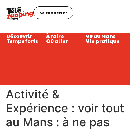
Se connecter
Découvrir
À faire
Vu au Mans
Temps forts
Où aller
Vie pratique
Activité &
Expérience : voir tout
au Mans : à ne pas