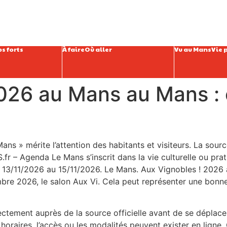
s forts
À faire
Où aller
Vu au Mans
Vie 
026 au Mans au Mans : c
ans » mérite l’attention des habitants et visiteurs. La sou
fr – Agenda Le Mans s’inscrit dans la vie culturelle ou prat
u 13/11/2026 au 15/11/2026. Le Mans. Aux Vignobles ! 202
re 2026, le salon Aux Vi. Cela peut représenter une bonne 
irectement auprès de la source officielle avant de se déplace
oraires, l’accès ou les modalités peuvent exister en ligne. C