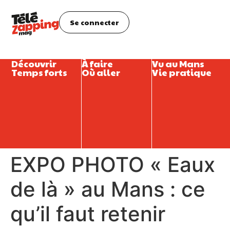
Se connecter
Découvrir
À faire
Vu au Mans
Temps forts
Où aller
Vie pratique
EXPO PHOTO « Eaux
de là » au Mans : ce
qu’il faut retenir