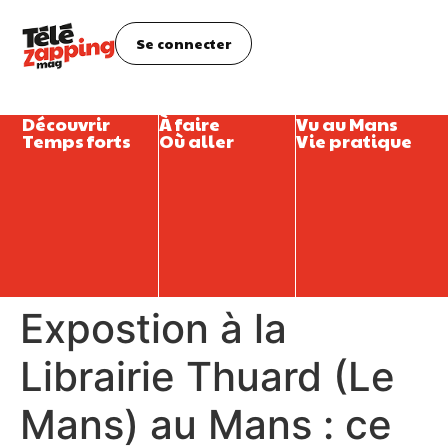
Se connecter
Découvrir
À faire
Vu au Mans
Temps forts
Où aller
Vie pratique
Expostion à la
Librairie Thuard (Le
Mans) au Mans : ce