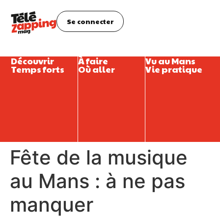
Se connecter
Découvrir
À faire
Vu au Mans
Temps forts
Où aller
Vie pratique
Fête de la musique
au Mans : à ne pas
manquer