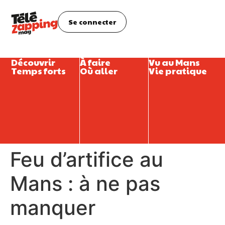
Se connecter
Découvrir
À faire
Vu au Mans
Temps forts
Où aller
Vie pratique
Feu d’artifice au
Mans : à ne pas
manquer