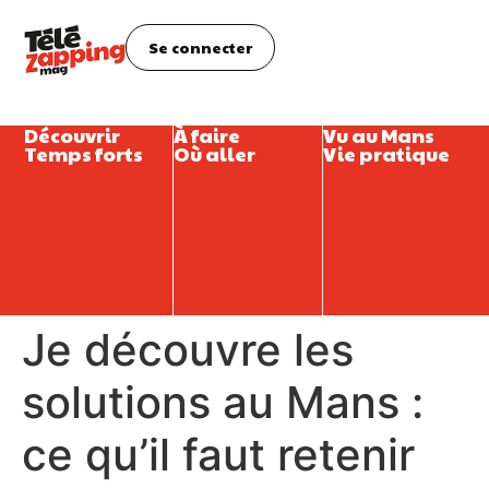
Se connecter
Découvrir
À faire
Vu au Mans
Temps forts
Où aller
Vie pratique
Je découvre les
solutions au Mans :
ce qu’il faut retenir