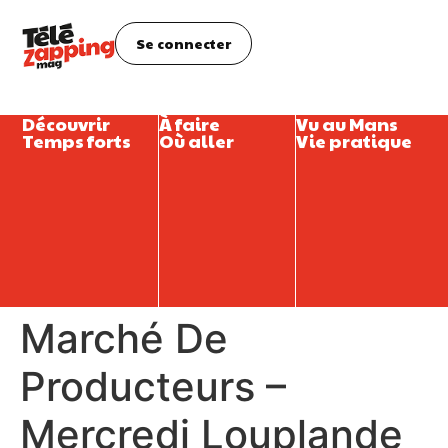
Se connecter
Découvrir
À faire
Vu au Mans
Temps forts
Où aller
Vie pratique
Marché De
Producteurs –
Mercredi Louplande