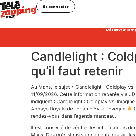
Se connecter
Découvrir
Temp
Candlelight : Col
qu’il faut retenir
Au Mans, le sujet « Candlelight : Coldplay vs.
11/09/2026. Cette information repérée via JDS.
indiquent : Candlelight : Coldplay vs. Imagi
Abbaye Royale de l’Epau – Yvré-l’Évêque
C
rendez-vous dans l’agenda manceau.
Il est conseillé de vérifier les informations d
Mans. Des précisions supplémentaires sur les h