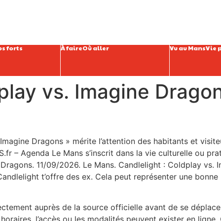
s forts
À faire
Où aller
Vu au Mans
Vie 
dplay vs. Imagine Drago
 Imagine Dragons » mérite l’attention des habitants et visit
fr – Agenda Le Mans s’inscrit dans la vie culturelle ou prat
ne Dragons. 11/09/2026. Le Mans. Candlelight : Coldplay vs
andlelight t’offre des ex. Cela peut représenter une bonne 
irectement auprès de la source officielle avant de se déplace
oraires, l’accès ou les modalités peuvent exister en ligne. C