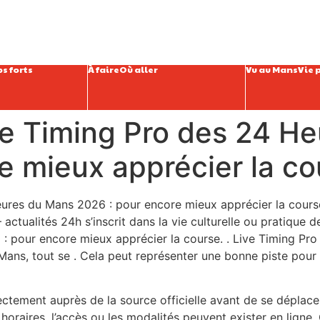
s forts
À faire
Où aller
Vu au Mans
Vie 
ve Timing Pro des 24 H
e mieux apprécier la co
ures du Mans 2026 : pour encore mieux apprécier la course 
actualités 24h s’inscrit dans la vie culturelle ou pratique de
: pour encore mieux apprécier la course. . Live Timing Pr
ans, tout se . Cela peut représenter une bonne piste pour 
irectement auprès de la source officielle avant de se déplace
oraires, l’accès ou les modalités peuvent exister en ligne. C