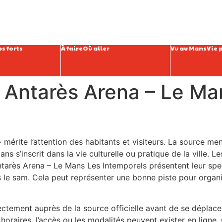
s forts
À faire
Où aller
Vu au Mans
Vie 
: Antarès Arena – Le M
 mérite l’attention des habitants et visiteurs. La source me
s s’inscrit dans la vie culturelle ou pratique de la ville. L
tarès Arena – Le Mans Les Intemporels présentent leur spe
le sam. Cela peut représenter une bonne piste pour organi
irectement auprès de la source officielle avant de se déplace
oraires, l’accès ou les modalités peuvent exister en ligne. C